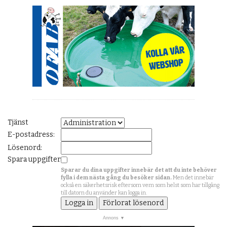
Tjänst
E-postadress:
Lösenord:
Spara uppgifter
Sparar du dina uppgifter innebär det att du inte behöver
fylla i dem nästa gång du besöker sidan.
Men det innebär
också en säkerhetsrisk eftersom vem som helst som har tillgång
till datorn du använder kan logga in.