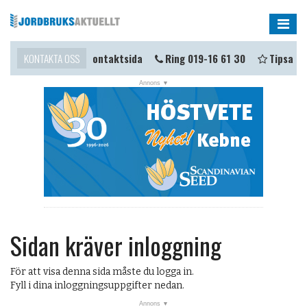
Me
omma i kontakt?
KONTAKTA OSS
Kontaktsida
Ring 019-16 61 30
Tipsa oss
Sidan kräver inloggning
För att visa denna sida måste du logga in.
Fyll i dina inloggningsuppgifter nedan.