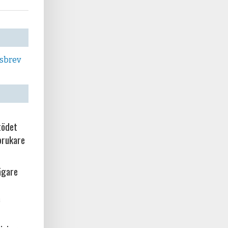
tsbrev
tödet
brukare
ägare
a