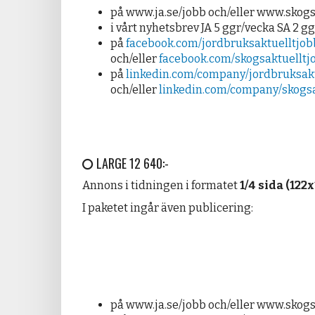
på www.ja.se/jobb och/eller www.skogs
i vårt nyhetsbrev JA 5 ggr/vecka SA 2 g
på
facebook.com/jordbruksaktuelltjob
och/eller
facebook.com/skogsaktuelltj
på
linkedin.com/company/jordbruksakt
och/eller
linkedin.com/company/skogsa
LARGE 12 640:-
Annons i tidningen i formatet
1/4 sida (12
I paketet ingår även publicering:
på www.ja.se/jobb och/eller www.skogs