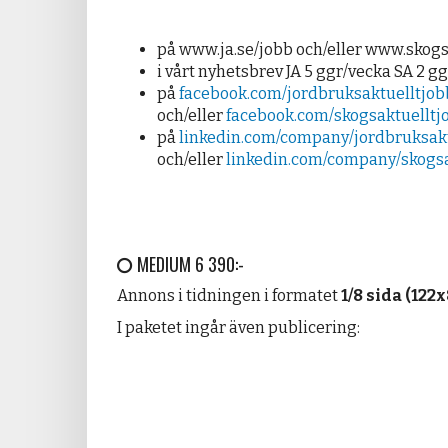
på www.ja.se/jobb och/eller www.skogs
i vårt nyhetsbrev JA 5 ggr/vecka SA 2 g
på
facebook.com/jordbruksaktuelltjob
och/eller
facebook.com/skogsaktuelltj
på
linkedin.com/company/jordbruksakt
och/eller
linkedin.com/company/skogsa
MEDIUM 6 390:-
Annons i tidningen i formatet
1/8 sida (12
I paketet ingår även publicering: