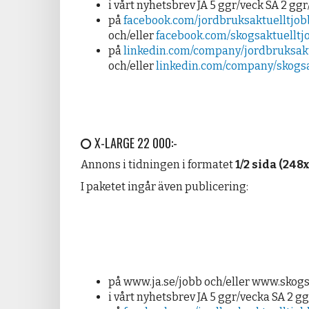
i vårt nyhetsbrev JA 5 ggr/veck SA 2 gg
på
facebook.com/jordbruksaktuelltjob
och/eller
facebook.com/skogsaktuelltj
på
linkedin.com/company/jordbruksakt
och/eller
linkedin.com/company/skogsa
X-LARGE 22 000:-
Annons i tidningen i formatet
1/2 sida (24
I paketet ingår även publicering:
på www.ja.se/jobb och/eller www.skogs
i vårt nyhetsbrev JA 5 ggr/vecka SA 2 g