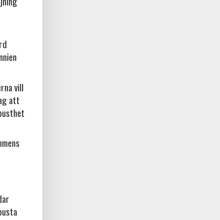
jning
örd
nnien
na vill
ag att
busthet
ammens
dar
busta