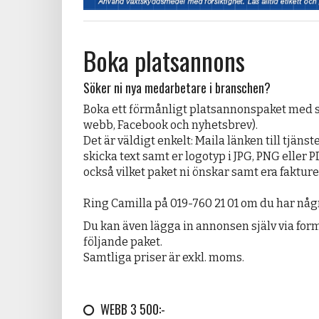
Boka platsannons
Söker ni nya medarbetare i branschen?
Boka ett förmånligt platsannonspaket med st
webb, Facebook och nyhetsbrev).
Det är väldigt enkelt: Maila länken till tjäns
skicka text samt er logotyp i JPG, PNG eller PD
också vilket paket ni önskar samt era faktur
Ring Camilla på 019-760 21 01 om du har någr
Du kan även lägga in annonsen själv via form
följande paket.
Samtliga priser är exkl. moms.
WEBB 3 500:-