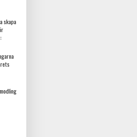
na skapa
ör
:
ingarna
årets
amodling