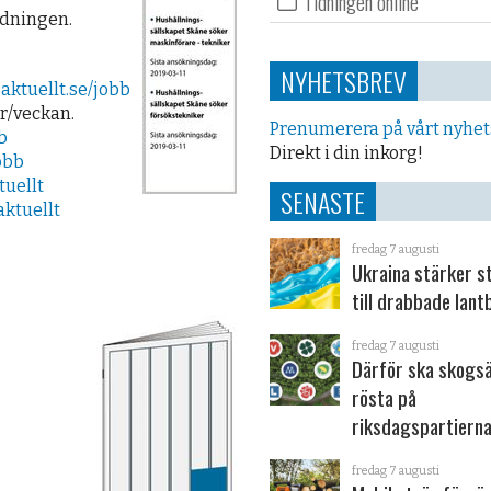
Tidningen online
idningen.
NYHETSBREV
ktuellt.se/jobb
gr/veckan.
Prenumerera på vårt nyhe
b
Direkt i din inkorg!
obb
uellt
SENASTE
ktuellt
fredag 7 augusti
Ukraina stärker s
till drabbade lant
fredag 7 augusti
Därför ska skogs
rösta på
riksdagspartiern
fredag 7 augusti