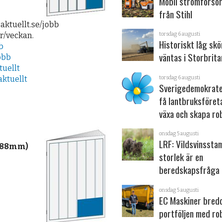
Mobil strömförsör
från Stihl
aktuellt.se/jobb
torsdag 6 augusti
gr/veckan.
Historiskt låg sk
b
väntas i Storbrita
obb
uellt
torsdag 6 augusti
ktuellt
Sverigedemokrater
få lantbruksföret
växa och skapa ro
onsdag 5 augusti
LRF: Vildsvinsst
2x88mm)
storlek är en
beredskapsfråga
onsdag 5 augusti
EC Maskiner bred
portföljen med ro