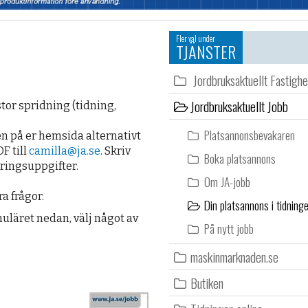
Fler val under
TJÄNSTER
Jordbruksaktuellt Fastighe
Jordbruksaktuellt Jobb
or spridning (tidning,
Platsannonsbevakaren
ten på er hemsida alternativt
F till
camilla@ja.se
. Skriv
Boka platsannons
eringsuppgifter.
Om JA-jobb
a frågor.
Din platsannons i tidning
uläret nedan, välj något av
På nytt jobb
maskinmarknaden.se
Butiken