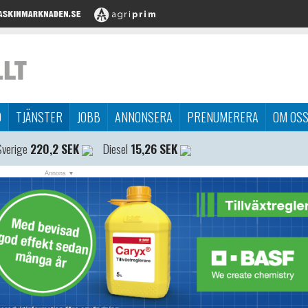
D
TJÄNSTER
JOBB
ANNONSERA
PRENUMERERA
OM OS
Sverige
220,2 SEK
Diesel
15,26 SEK