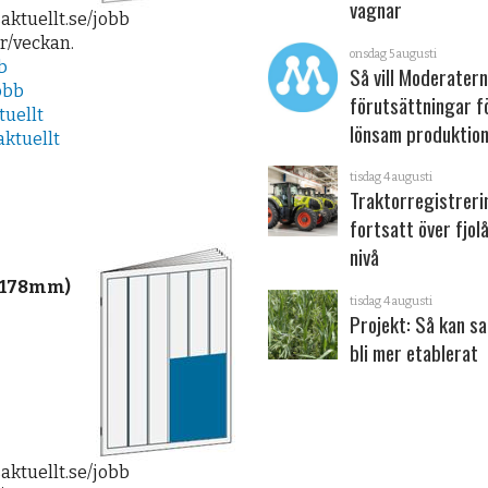
vagnar
aktuellt.se/jobb
gr/veckan.
onsdag 5 augusti
b
Så vill Moderater
obb
förutsättningar f
uellt
lönsam produktion
ktuellt
tisdag 4 augusti
Traktorregistrer
fortsatt över fjol
nivå
2x178mm)
tisdag 4 augusti
Projekt: Så kan s
bli mer etablerat
aktuellt.se/jobb