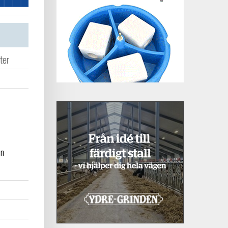
ter
en