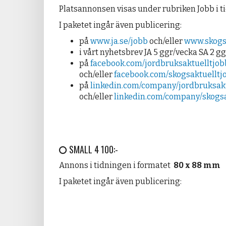
Platsannonsen visas under rubriken Jobb i t
I paketet ingår även publicering:
på
www.ja.se/jobb
och/eller
www.skogsa
i vårt nyhetsbrev JA 5 ggr/vecka SA 2 g
på
facebook.com/jordbruksaktuelltjob
och/eller
facebook.com/skogsaktuelltj
på
linkedin.com/company/jordbruksakt
och/eller
linkedin.com/company/skogsa
SMALL 4 100:-
Annons i tidningen i formatet
80 x 88 mm
I paketet ingår även publicering: