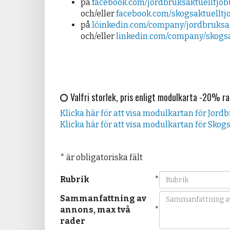
på
facebook.com/jordbruksaktuelltjob
och/eller
facebook.com/skogsaktuelltj
på
löinkedin.com/company/jordbruksa
och/eller
linkedin.com/company/skogsa
Valfri storlek, pris enligt modulkarta -20% r
Klicka här för att visa modulkartan för Jordb
Klicka här för att visa modulkartan för Skogs
* är obligatoriska fält
Rubrik
*
Sammanfattning av
annons, max två
*
rader