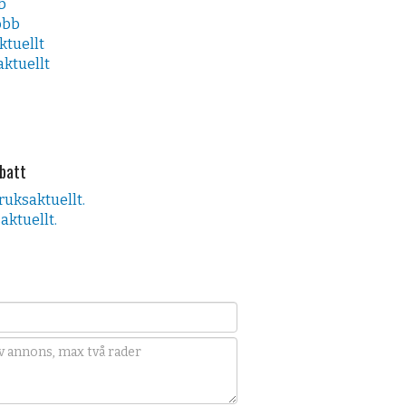
b
obb
ktuellt
ktuellt
abatt
ruksaktuellt.
aktuellt.