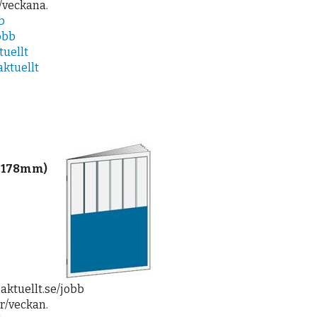
r/veckana.
b
obb
uellt
ktuellt
8x178mm)
aktuellt.se/jobb
gr/veckan.