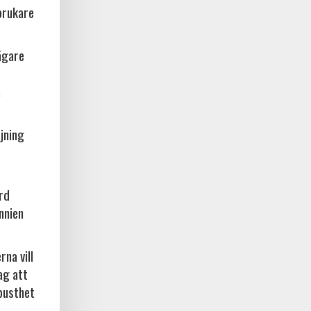
brukare
ägare
a
jning
örd
nnien
na vill
ag att
busthet