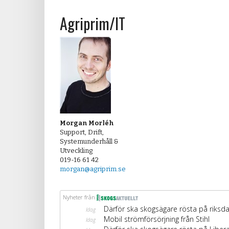
Agriprim/IT
Morgan Morléh
Support, Drift,
Systemunderhåll &
Utveckling
019-16 61 42
morgan@agriprim.se