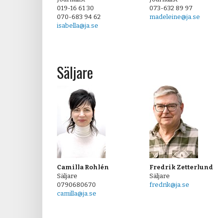
019-16 61 30
073-632 89 97
070-683 94 62
madeleine@ja.se
isabella@ja.se
Säljare
Camilla Rohlén
Fredrik Zetterlund
Säljare
Säljare
0790680670
fredrik@ja.se
camilla@ja.se