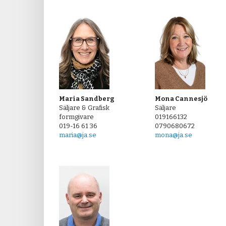
Maria Sandberg
Mona Cannesjö
Säljare & Grafisk
Säljare
formgivare
019166132
019-16 61 36
0790680672
maria@ja.se
mona@ja.se