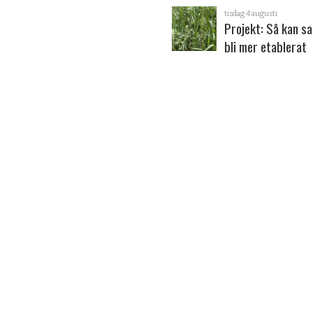
tisdag 4 augusti
Projekt: Så kan s
bli mer etablerat