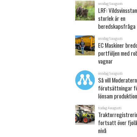
onsdag 5 augusti
LRF: Vildsvinsst
storlek är en
beredskapsfråga
onsdag 5 augusti
EC Maskiner bred
portföljen med ro
vagnar
onsdag 5 augusti
Så vill Moderater
förutsättningar f
lönsam produktion
tisdag 4 augusti
Traktorregistrer
fortsatt över fjol
nivå