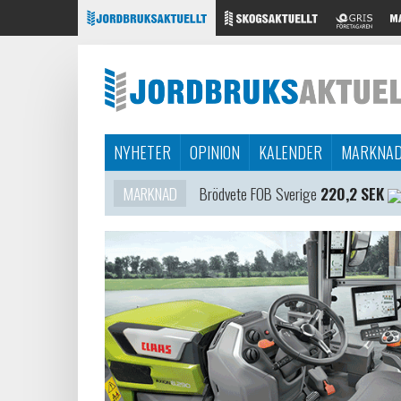
NYHETER
OPINION
KALENDER
MARKNA
MARKNAD
Brödvete FOB Sverige
220,2 SEK