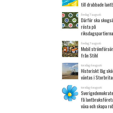
till drabbade lant
fredag 7 augusti
Därför ska skogs
rösta på
riksdagspartiern
fredag 7 augusti
Mobil strömförsör
från Stihl
torsdag 6 augusti
Historiskt låg sk
väntas i Storbrita
torsdag 6 augusti
Sverigedemokrater
få lantbruksföret
växa och skapa ro