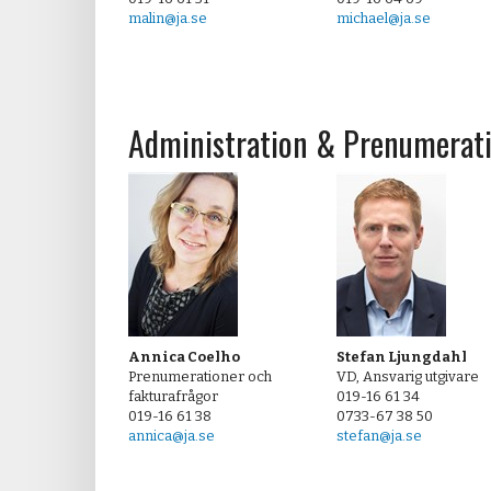
malin@ja.se
michael@ja.se
Administration & Prenumerat
Annica Coelho
Stefan Ljungdahl
Prenumerationer och
VD, Ansvarig utgivare
fakturafrågor
019-16 61 34
019-16 61 38
0733-67 38 50
annica@ja.se
stefan@ja.se