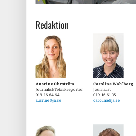
Redaktion
Ausrine Öhrström
Carolina Wahlberg
Journalist/Teknikreporter
Journalist
019-16 64 64
019-16 61 35
ausrine@ja.se
carolina@ja.se