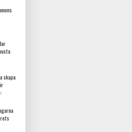
ammens
dar
busta
na skapa
ör
:
ingarna
årets