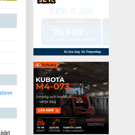
tsbrev
tödet