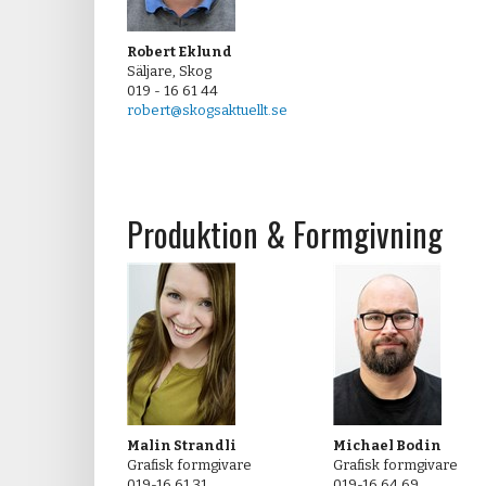
Robert Eklund
Säljare, Skog
019 - 16 61 44
robert@skogsaktuellt.se
Produktion & Formgivning
Malin Strandli
Michael Bodin
Grafisk formgivare
Grafisk formgivare
019-16 61 31
019-16 64 69