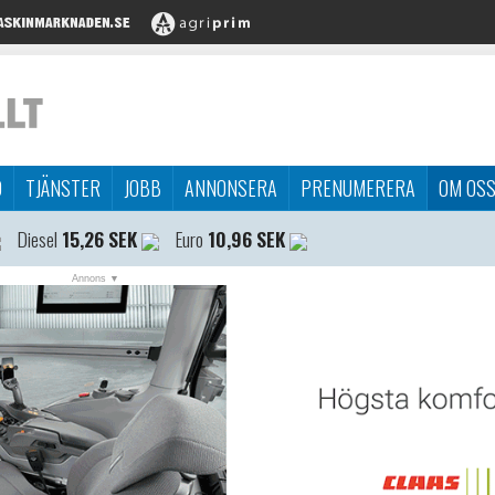
D
TJÄNSTER
JOBB
ANNONSERA
PRENUMERERA
OM OS
Diesel
15,26 SEK
Euro
10,96 SEK