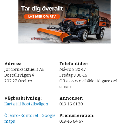
OM OSS
Personal
Kontakt
Villkor och cookies
Adress:
Telefontider:
Jordbruksaktuellt AB
Må-To 8:30-17
Boställsvägen 4
Fredag 8:30-16
702 27 Örebro
Ofta svarar vi både tidigare och
senare.
Vägbeskrivning:
Annonser:
Karta till Boställsvägen
019-16 61 30
Örebro-Kontoret i Google
Prenumeration:
maps
019-16 64 67