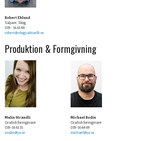
Robert Eklund
Säljare, Skog
019 - 16 61 44
robert@skogsaktuellt.se
Produktion & Formgivning
Malin Strandli
Michael Bodin
Grafisk formgivare
Grafisk formgivare
019-16 61 31
019-16 64 69
malin@ja.se
michael@ja.se