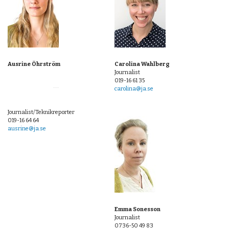
OM OSS
Personal
Kontakt
Ausrine Öhrström
Villkor och cookies
Carolina Wahlberg
Journalist
019-16 61 35
carolina@ja.se
Journalist/Teknikreporter
019-16 64 64
ausrine@ja.se
Emma Sonesson
Journalist
0736-50 49 83