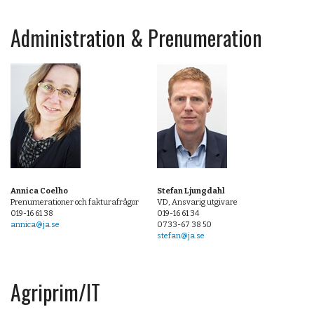
Administration & Prenumeration
Annica Coelho
Stefan Ljungdahl
Prenumerationer och fakturafrågor
VD, Ansvarig utgivare
019-16 61 38
019-16 61 34
annica@ja.se
0733-67 38 50
stefan@ja.se
Agriprim/IT