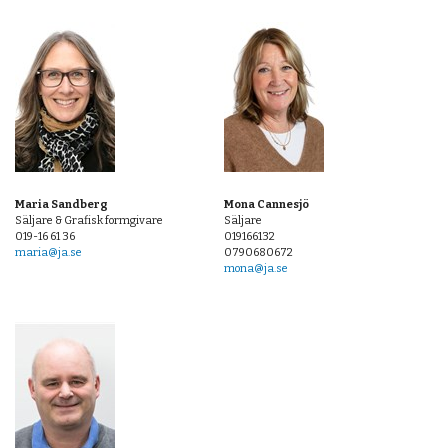
Maria Sandberg
Mona Cannesjö
Säljare & Grafisk formgivare
Säljare
019-16 61 36
019166132
maria@ja.se
0790680672
mona@ja.se