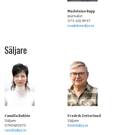
Madeleine Rapp
Journalist
073-632 89 97
madeleine@ja.se
Säljare
Camilla Rohlén
Fredrik Zetterlund
Säljare
Säljare
0790680670
fredrik@ja.se
camilla@ja.se