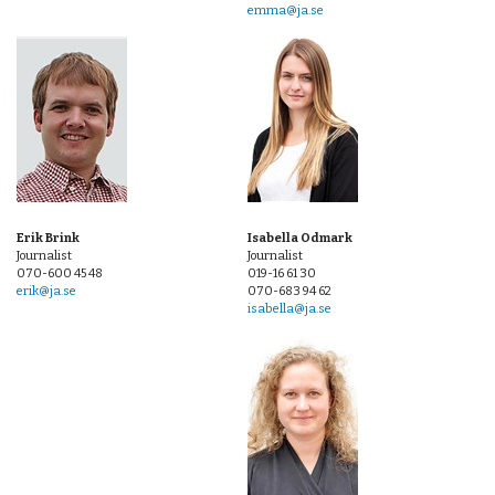
emma@ja.se
Erik Brink
Isabella Odmark
Journalist
Journalist
070-600 45 48
019-16 61 30
erik@ja.se
070-683 94 62
isabella@ja.se